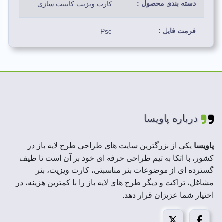
دسته بندی محصول :
کارت ویزیت کابینت سازی
فرمت فایل :
Psd
رنگ بندی استفاده شده:
طلایی ، سفید ، کرم، قهوه ای
لایه های فایل :
لایه باز
ابعاد فایل :
9*6 CM
درباره پاویسا
رزولوشن :
300 DPI
پاویسا
یکی از بزرگترین سایت های طراحی طرح لایه باز در
کشور، با اتکا به تیم طراحی حرفه ای خود بر آن است تا طیف
حجم فایل فشرده :
2 تا 50 MB
گسترده ای از موضوعات بنر مناسبتی، کارت ویزیت، بنر
مشاغل، تراکت و دیگر طرح های لایه باز را با کمترین هزینه، در
مد تصویر:
CMYK
اختیار شما عزیزان قرار دهد.
قابل استفاده در :
فتوشاپ،ایلاستریتور،کورل درا