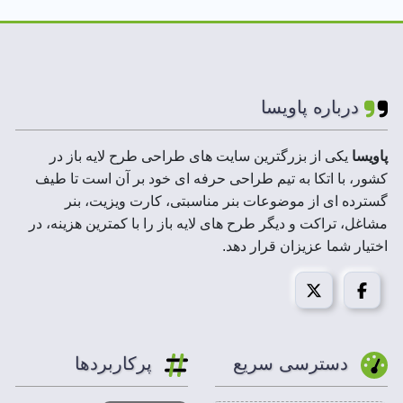
رنگ بندی استفاده
سبز،نارنجی، قرمز
شده:
لایه های فایل :
لایه باز
درباره پاویسا
ابعاد فایل :
9*6 CM
پاویسا
یکی از بزرگترین سایت های طراحی طرح لایه باز در
کشور، با اتکا به تیم طراحی حرفه ای خود بر آن است تا طیف
رزولوشن :
300 DPI
گسترده ای از موضوعات بنر مناسبتی، کارت ویزیت، بنر
مشاغل، تراکت و دیگر طرح های لایه باز را با کمترین هزینه، در
حجم فایل فشرده :
2 تا 5 MB
اختیار شما عزیزان قرار دهد.
مد تصویر:
CMYK
قابل استفاده در :
فتوشاپ، ایلاستریتور، کورل درا
دسترسی سریع
پرکاربردها
فونت
کارت ویزیت فروشگاه گوشت مرغ ماهی
با توجه