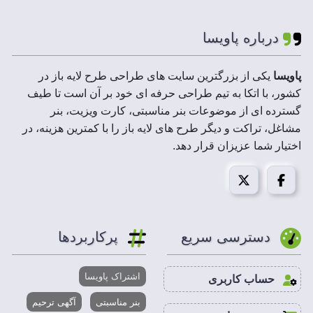
لایه های فایل :
لایه باز
درباره پاویسا
ابعاد فایل :
9*6 سانتیمتر
پاویسا
یکی از بزرگترین سایت های طراحی طرح لایه باز در
کشور، با اتکا به تیم طراحی حرفه ای خود بر آن است تا طیف
رزولوشن :
300 DPI
گسترده ای از موضوعات بنر مناسبتی، کارت ویزیت، بنر
مشاغل، تراکت و دیگر طرح های لایه باز را با کمترین هزینه، در
حجم فایل فشرده
2 تا 10 MB
اختیار شما عزیزان قرار دهد.
:
مد تصویر:
CMYK
قابل استفاده در :
فتوشاپ،ایلاستریتور،کورل درا
دسترسی سریع
پرکاربردها
تهیه
کارت ویزیت فروشگاه فرش
با 300dpi رزولوشن.
اشتراک پاویسا
حساب کاربری
با خرید و چاپ
کارت ویزیت فروشگاه فرش
، از وسعت
تعاملات با افراد مختلف در موارد مختلف و مناسبت های
بنر مناسبتی
آگهی ترحیم