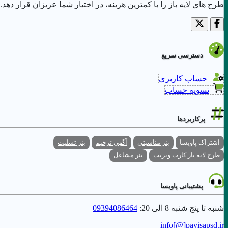
طرح های لایه باز را با کمترین هزینه، در اختیار شما عزیزان قرار دهد.
دسترسی سریع
حساب کاربری
تسویه حساب
پرکاربردها
اشتراک پاویسا
بنر مناسبتی
آگهی ترحیم
بنر تسلیت
طرح لایه باز کارت ویزیت
بنر مشاغل
پشتیبانی پاویسا
شنبه تا پنج شنبه 8 الی 20:
09394086464
info[@]
pavisapsd
.ir