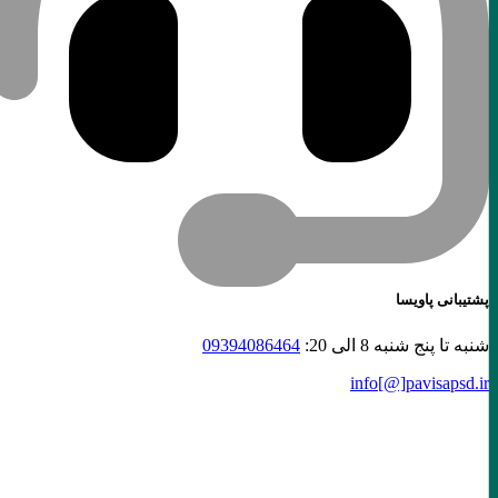
پشتیبانی پاویسا
شنبه تا پنج شنبه 8 الی 20:
09394086464
info[@]
pavisapsd
.ir