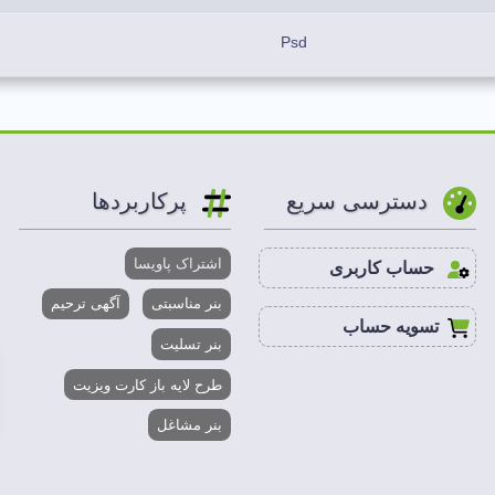
Psd
آبی،سفید،سورمه ای
لایه باز
دسترسی سریع
پرکاربردها
9*6 CM
اشتراک پاویسا
حساب کاربری
300 DPI
بنر مناسبتی
آگهی ترحیم
تسویه حساب
بنر تسلیت
2 تا 50 MB
طرح لایه باز کارت ویزیت
CMYK
بنر مشاغل
فتوشاپ، ایلاستریتور، کورل درا