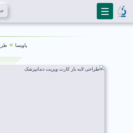
»
پاویسا
طرح 