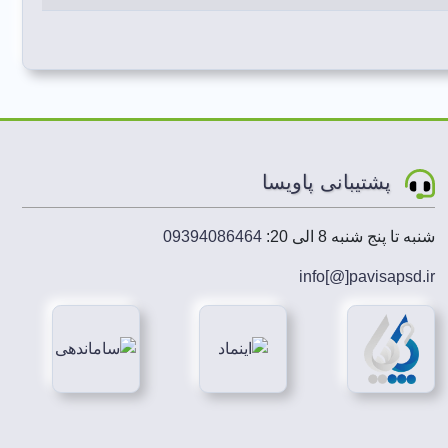
پشتیبانی پاویسا
شنبه تا پنج شنبه 8 الی 20:
09394086464
info[@]
pavisapsd
.ir