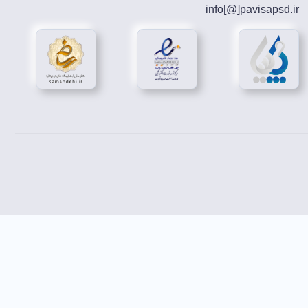
info[@]
pavisapsd
.ir