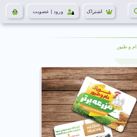
اشتراک
ورود | عضویت
م و طیور