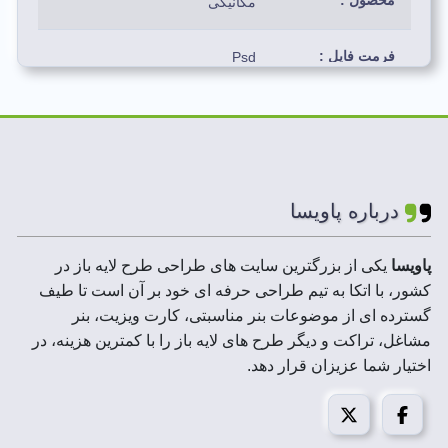
محصول :
مکانیکی
فرمت فایل :
Psd
رنگ بندی استفاده
سورمه ای،زرد،سفید،قرمز،
شده:
مشکی، طلایی
لایه های فایل :
لایه باز
درباره پاویسا
ابعاد فایل :
9*6 سانتیمتر
پاویسا
یکی از بزرگترین سایت های طراحی طرح لایه باز در
کشور، با اتکا به تیم طراحی حرفه ای خود بر آن است تا طیف
رزولوشن :
300 DPI
گسترده ای از موضوعات بنر مناسبتی، کارت ویزیت، بنر
مشاغل، تراکت و دیگر طرح های لایه باز را با کمترین هزینه، در
حجم فایل فشرده
20 تا 100 MB
اختیار شما عزیزان قرار دهد.
:
مد تصویر:
CMYK