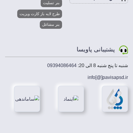
بنر تسلیت
طرح لایه باز کارت ویزیت
بنر مشاغل
پشتیبانی پاویسا
شنبه تا پنج شنبه 8 الی 20:
09394086464
info[@]
pavisapsd
.ir