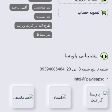
بنر مناسبتی
آگهی ترحیم
تسویه حساب
بنر تسلیت
طرح لایه باز کارت ویزیت
بنر مشاغل
پشتیبانی پاویسا
شنبه تا پنج شنبه 8 الی 20:
09394086464
info[@]
pavisapsd
.ir