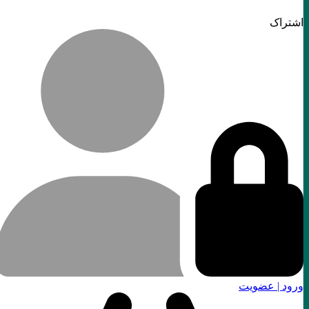
اشتراک
ورود | عضویت