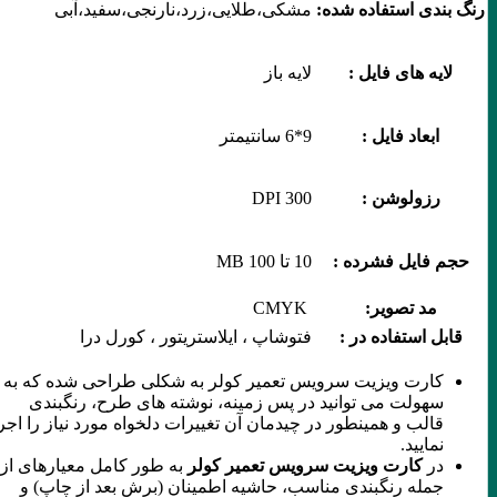
رنگ بندی استفاده شده:
مشکی،طلایی،زرد،نارنجی،سفید،آبی
لایه های فایل :
لایه باز
ابعاد فایل :
9*6 سانتیمتر
رزولوشن :
300 DPI
حجم فایل فشرده :
10 تا 100 MB
مد تصویر:
CMYK
قابل استفاده در :
فتوشاپ ، ایلاستریتور ، کورل درا
کارت ویزیت سرویس تعمیر کولر به شکلی طراحی شده که به
سهولت می توانید در پس زمینه، نوشته های طرح، رنگبندی
قالب و همینطور در چیدمان آن تغییرات دلخواه مورد نیاز را اجرا
نمایید.
در
کارت ویزیت سرویس تعمیر کولر
به طور کامل معیارهای از
جمله رنگبندی مناسب، حاشیه اطمینان (برش بعد از چاپ) و