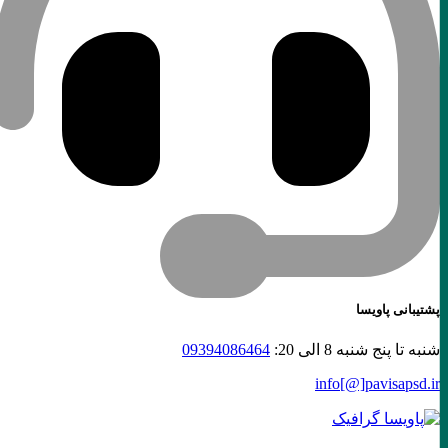
پشتیبانی پاویسا
شنبه تا پنج شنبه 8 الی 20:
09394086464
info[@]
pavisapsd
.ir