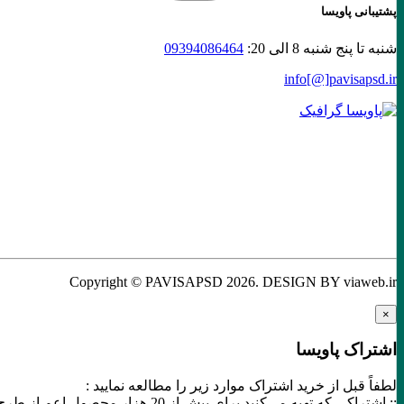
پشتیبانی پاویسا
شنبه تا پنج شنبه 8 الی 20:
09394086464
info[@]
pavisapsd
.ir
Copyright © PAVISAPSD
2026
. DESIGN BY viaweb.ir
×
اشتراک پاویسا
لطفاً قبل از خرید اشتراک موارد زیر را مطالعه نمایید :
:: اشتراکی که تهیه می‌کنید برای بیش از 20 هزار محصول اعم از طرح