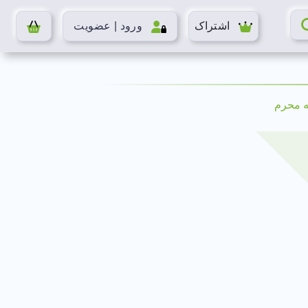
اشتراک
ورود | عضویت
ه محرم