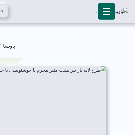
»
پاویسا