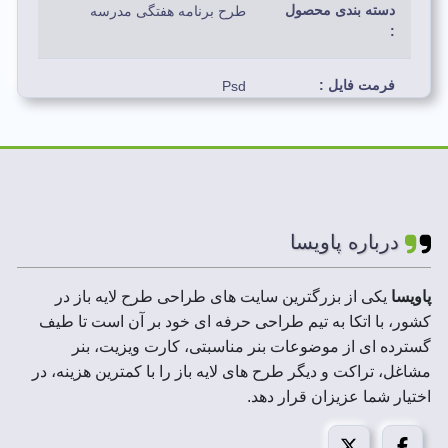
دسته بندی محصول
طرح برنامه هفتگی مدرسه
:
فرمت فایل :
Psd
رنگ بندی استفاده
آبی،سبز،زرد،قرمز،صورتی،سفید
شده:
لایه های فایل :
لایه باز
درباره پاویسا
ابعاد فایل :
A3,A4,A5
پاویسا
یکی از بزرگترین سایت های طراحی طرح لایه باز در
کشور، با اتکا به تیم طراحی حرفه ای خود بر آن است تا طیف
رزولوشن :
300 DPI
گسترده ای از موضوعات بنر مناسبتی، کارت ویزیت، بنر
مشاغل، تراکت و دیگر طرح های لایه باز را با کمترین هزینه، در
حجم فایل فشرده :
تا 10 MB
اختیار شما عزیزان قرار دهد.
مد تصویر:
CMYK