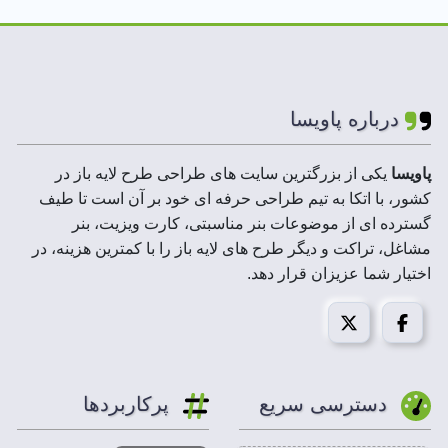
رنگ بندی
قرمز،زرد،بنفش،صورتی،سیاه،سفید،
استفاده شده :
طلایی
لایه های فایل :
لایه باز
درباره پاویسا
ابعاد فایل ها :
100*300
پاویسا
یکی از بزرگترین سایت های طراحی طرح لایه باز در
کشور، با اتکا به تیم طراحی حرفه ای خود بر آن است تا طیف
رزولوشن :
300 DPI
گسترده ای از موضوعات بنر مناسبتی، کارت ویزیت، بنر
مشاغل، تراکت و دیگر طرح های لایه باز را با کمترین هزینه، در
حجم فایل
20 تا150 MB
اختیار شما عزیزان قرار دهد.
فشرده :
مد تصویر:
CMYK
قابل استفاده در
فتوشاپ،ایلاستریتور،کورل درا
دسترسی سریع
پرکاربردها
: