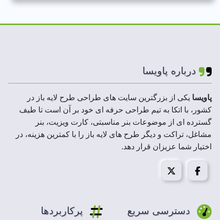
رنگ بندی استفاده
سبز،زرد،قرمز،فیروزه
شده:
ای،سفید،طلایی
لایه های فایل :
لایه باز
درباره پاویسا
ابعاد فایل :
100*300 پیکسل
پاویسا
یکی از بزرگترین سایت های طراحی طرح لایه باز در
کشور، با اتکا به تیم طراحی حرفه ای خود بر آن است تا طیف
رزولوشن :
300 DPI
گسترده ای از موضوعات بنر مناسبتی، کارت ویزیت، بنر
مشاغل، تراکت و دیگر طرح های لایه باز را با کمترین هزینه، در
حجم فایل فشرده :
20 تا 200 MB
اختیار شما عزیزان قرار دهد.
مد تصویر:
CMYK
قابل استفاده در :
فتوشاپ،ایلاستریتور،کورل درا
دسترسی سریع
پرکاربردها