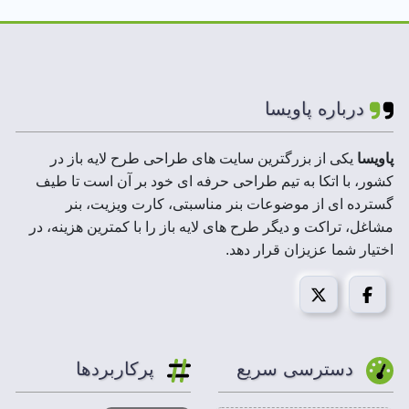
لایه های فایل :
لایه باز
ابعاد فایل :
100*300 سانتیمتر
درباره پاویسا
رزولوشن :
300 DPI
پاویسا
یکی از بزرگترین سایت های طراحی طرح لایه باز در
کشور، با اتکا به تیم طراحی حرفه ای خود بر آن است تا طیف
حجم فایل فشرده :
20 تا 200 MB
گسترده ای از موضوعات بنر مناسبتی، کارت ویزیت، بنر
مشاغل، تراکت و دیگر طرح های لایه باز را با کمترین هزینه، در
مد تصویر:
CMYK
اختیار شما عزیزان قرار دهد.
قابل استفاده در :
فتوشاپ،ایلاستریتور،کورل درا
شهادت امام هادی (ع)
امام هادی (ع) چه کسی بودند؟
دسترسی سریع
پرکاربردها
نام اصلی ایشان “علی بن محمد علیه السلام” و مشهور به “امام
هادی (ع)” و “امام علی النقی (ع)”، امام دهم شیعیان هستند.