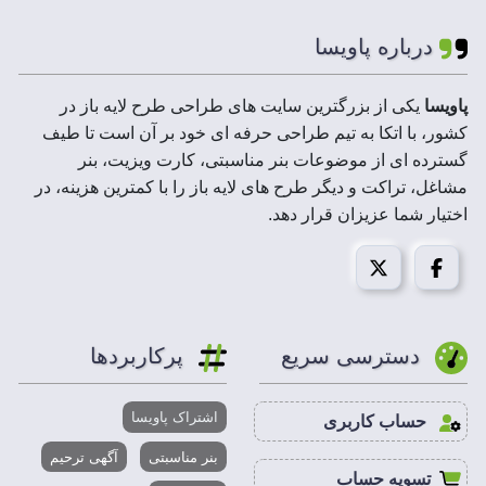
لایه های فایل :
لایه باز
درباره پاویسا
ابعاد فایل ها :
100 * 300 سانتیمتر
پاویسا
یکی از بزرگترین سایت های طراحی طرح لایه باز در
کشور، با اتکا به تیم طراحی حرفه ای خود بر آن است تا طیف
رزولوشن :
300 DPI
گسترده ای از موضوعات بنر مناسبتی، کارت ویزیت، بنر
مشاغل، تراکت و دیگر طرح های لایه باز را با کمترین هزینه، در
حجم فایل فشرده :
2 تا 50 MB
اختیار شما عزیزان قرار دهد.
مد تصویر:
CMYK
قابل استفاده در :
فتوشاپ،ایلاستریتور،کورل درا
دسترسی سریع
پرکاربردها
روز جهانی موزه و میراث فرهنگی
28 اردیبهشت روز جهانی موزه و هفته میراث فرهنگی است.
اشتراک پاویسا
حساب کاربری
روز جهانی موزه – گسترش موزه ها در سراسر جهان و
بنر مناسبتی
آگهی ترحیم
همکاری های جامع علمی ، فرهنگی و صنعتی برای دستیابی به
تسویه حساب