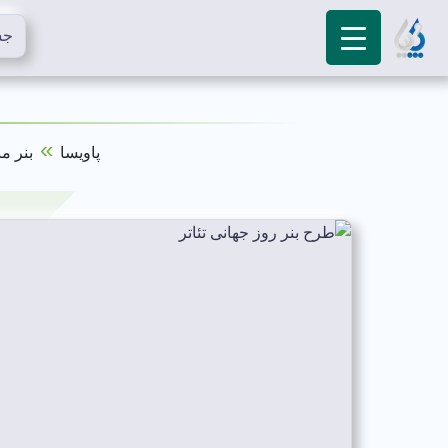
»
پاویسا
بنر م