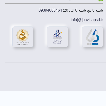
شنبه تا پنج شنبه 8 الی 20:
09394086464
info[@]
pavisapsd
.ir
27 مارس گرامی داشته می شود. پیام سالانه این روز هر ساله توسط یکی از کارشناسان و هنرمندان حوزه تئاتر انتخاب
 استفاده از گزینه های دیگر استفاده می کند. اصطلاح “هنرهای
 بهره مند شوید.