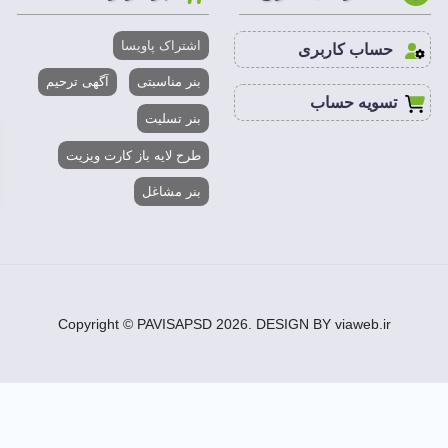
100 * 300 سانتیمتر
اشتراک پاویسا
حساب کاربری
300 DPI
بنر مناسبتی
آگهی ترحیم
تسویه حساب
بنر تسلیت
2 تا 50 MB
طرح لایه باز کارت ویزیت
CMYK
بنر مشاغل
فتوشاپ،ایلاستریتور،کورل درا
از سال 1961 ، به پیشنهاد موسسه بین المللی تئاتر ITI ، روز جهانی تئاتر هر ساله در 
Copyright © PAVISAPSD
2026
. DESIGN BY viaweb.ir
د.
لاستیکی ، هنرمند از بدن خود برای ایجاد هنر خود در وهله اول و سپس
بانی دائمی و شبانه روزی بابت مشکلات احتمالی بهره مند شوید.
 پاویسا که یک مرجع گرافیکی است و شامل هزاران طرح لایه باز است