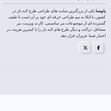
ابعاد فایل ها :
پاویسا
یکی از بزرگترین سایت های طراحی طرح لایه باز در
رزولوشن :
کشور، با اتکا به تیم طراحی حرفه ای خود بر آن است تا طیف
گسترده ای از موضوعات بنر مناسبتی، کارت ویزیت، بنر
حجم فایل فشرده :
مشاغل، تراکت و دیگر طرح های لایه باز را با کمترین هزینه، در
اختیار شما عزیزان قرار دهد.
مد تصویر:
قابل استفاده در :
روز جهانی تئاتر
می شود و به نفوذ و مقاومت تئاتر در صحنه بین المللی اختصاص دار
هنرهای نمایشی، نوعی هنر است که در آن هنرمند بر خلاف هنرهای پ
نمایشی” برای اولین بار در سال 1711 در زبان انگلیسی برای مجموعه ای از هنرهای زیبا بر اساس عمل بازیگر استفاده شد.
با تهیه
بنر روز جهانی تئاتر و هنرهای نمایشی
پاویسا، از پشتی
با خرید
بنر روز جهانی تئاتر و هنرهای نمایشی
از مزایای سایت