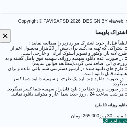
پاویسا پیشگام در نوآوری و خلاقیت در طراحی انواع طرح لایه
باز بنر دفتر ثبت اسناد رسمی.
شیک ترین و متنوع ترین طرح لایه باز بنر دفتر ثبت اسناد رسمی
Copyright © PAVISAPSD
2026
. DESIGN BY viaweb.ir
را همیشه از پاویسا تهیه کنید.
از بابت کیفیت و تنوع مجموعه
طرح لایه باز بنر دفتر ثبت اسناد
اشتراک پاویسا
×
رسمی
پاویسا همیشه مطمئن باشید.
دانلود طرح لایه باز بنر دفتر ثبت اسناد رسمی
لطفاً قبل از خرید اشتراک موارد زیر را مطالعه نمایید :
:: اشتراکی که تهیه می‌کنید برای بیش از 20 هزار محصول اعم از
شیک ترین و متنوع ترین دانلود طرح لایه باز بنر دفتر ثبت اسناد
طرح لایه باز، وکتور و تصویر استوک ایرانی و خارجی است.
رسمی را همیشه از پاویسا تهیه کنید.
:: در صورت عدم دانلود سهمیه روزانه، سهمیه فوق باطل گشته و به
از بابت کیفیت و تنوع مجموعه
دانلود طرح لایه باز بنر دفتر ثبت
روزهای آتی اضافه نمی گردد.(مطالعه قوانین سایت)
اسناد رسمی
پاویسا همیشه مطمئن باشید.
:: طرح های دانلود شده در آرشیو دسترسی شما باقی مانده و برای
کسب اطمینان و رضایت با خرید از مجموعه
دانلود طرح لایه باز
همیشه قابل دانلود است.
بنر دفتر ثبت اسناد رسمی
پاویسا.
:: در صورت دانلود چند باره یک طرح، از سهمیه دانلود شما کسر
نمیگردد.
:: در صورت بروز خطا در دانلود فایل، از سهمیه شما کسر نمیگردد.
:: هر شب ساعت 24 ،‌ روز جدید شما آغاز و میتوانید دانلود نمائید.
دانلود روزانه 10 طرح
1 ماه – 30 روز
265.000 تومان
خرید اشتراک