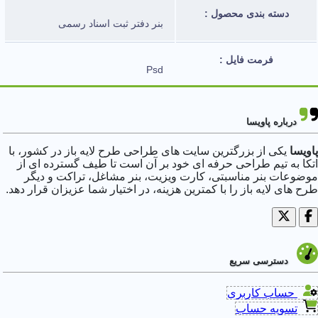
دسته بندی محصول :
بنر دفتر ثبت اسناد رسمی
فرمت فایل :
Psd
رنگ بندی استفاده شده:
آبی،بنفش،نقره ای،طلایی
درباره پاویسا
پاویسا
یکی از بزرگترین سایت های طراحی طرح لایه باز در کشور، با
لایه های فایل :
لایه باز
اتکا به تیم طراحی حرفه ای خود بر آن است تا طیف گسترده ای از
موضوعات بنر مناسبتی، کارت ویزیت، بنر مشاغل، تراکت و دیگر
طرح های لایه باز را با کمترین هزینه، در اختیار شما عزیزان قرار دهد.
ابعاد فایل :
100*300 سانتیمتر
رزولوشن :
300 DPI
دسترسی سریع
حجم فایل فشرده :
حساب کاربری
20 تا 200 MB
تسویه حساب