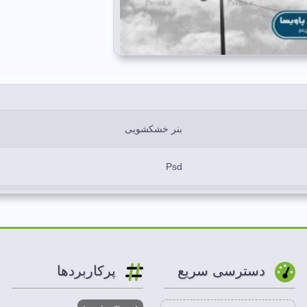
بنر خشکشویی
Psd
آبی،بنفش،سفید،زرد
لایه باز
دسترسی سریع
پرکاربردها
100*300 سانتیمتر