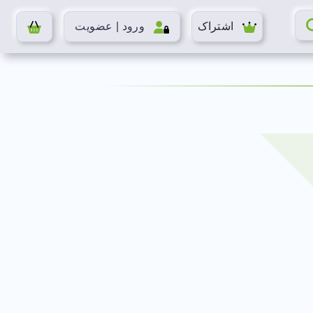
اشتراک
ورود | عضویت