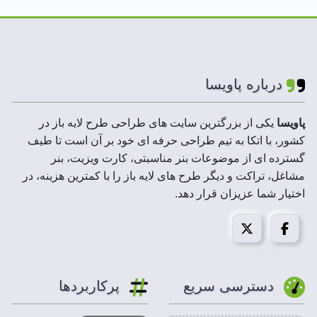
لایه های فایل :
لایه باز
ابعاد فایل :
A5
درباره پاویسا
رزولوشن :
300 DPI
پاویسا
یکی از بزرگترین سایت های طراحی طرح لایه باز در
کشور، با اتکا به تیم طراحی حرفه ای خود بر آن است تا طیف
حجم فایل فشرده :
2 MB
گسترده ای از موضوعات بنر مناسبتی، کارت ویزیت، بنر
مشاغل، تراکت و دیگر طرح های لایه باز را با کمترین هزینه، در
مد تصویر:
CMYK
اختیار شما عزیزان قرار دهد.
قابل استفاده در :
فتوشاپ،ایلاستریتور،کورل درا
سربرگ و سرنسخه پزشک طراحی شده با توجه به
دسترسی سریع
پرکاربردها
روانشناسی کاربران.
با مجموعه
سربرگ و سرنسخه پزشک
پاویسا، از ایجاد