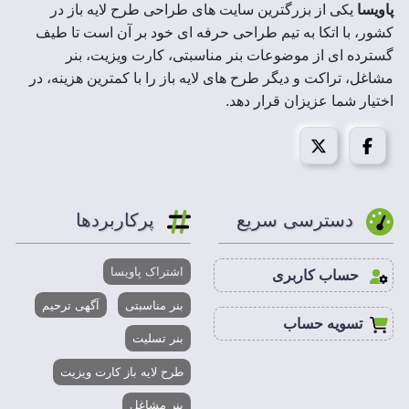
پاویسا
یکی از بزرگترین سایت های طراحی طرح لایه باز در
کشور، با اتکا به تیم طراحی حرفه ای خود بر آن است تا طیف
رزولوشن :
300 DPI
گسترده ای از موضوعات بنر مناسبتی، کارت ویزیت، بنر
مشاغل، تراکت و دیگر طرح های لایه باز را با کمترین هزینه، در
حجم فایل فشرده
2 MB
اختیار شما عزیزان قرار دهد.
:
مد تصویر:
CMYK
قابل استفاده در :
فتوشاپ،ایلاستریتور،کورل درا
دسترسی سریع
پرکاربردها
تراکت ریسو فروشگاه لاستیک
اشتراک پاویسا
حساب کاربری
با سربرگ فروشگاه رینگ و لاستیک ماشین ، به فایلی لایه
باز و با حجم بهینه و رزولویشن بالا دسترسی پیدا می
بنر مناسبتی
آگهی ترحیم
تسویه حساب
کنید.
بنر تسلیت
سربرگ فروشگاه رینگ و لاستیک ماشین به صورت افقی
و عمودی با کیفیت چاپ عالی و ضمانت تیم حرفه ای
طرح لایه باز کارت ویزیت
پاویسا مناسب اشخاص، طراحان گرافیک و چاپ خانه ها
بنر مشاغل