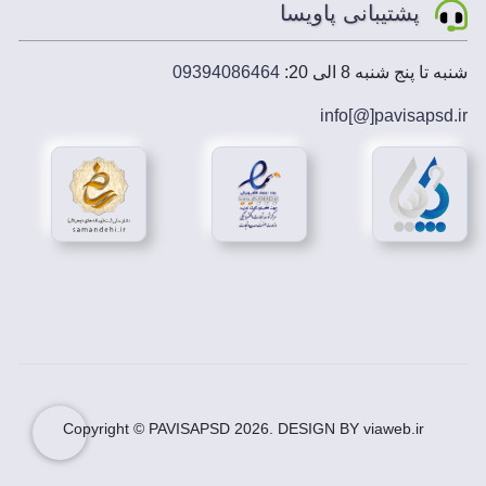
پشتیبانی پاویسا
تهیه دانلود سربرگ دفتر وکالت کاملا راحت است چون
طرح ها با فرمت zip فشرده شده اند و حجم فایل ها
شنبه تا پنج شنبه 8 الی 20:
09394086464
برای دانلود به مقدار قابل توجهی کاهش پیدا کرده است.
پس از تهیه
دانلود سربرگ دفتر وکالت
جهت ویرایش فایل
info[@]
pavisapsd
.ir
می توانید از فتوشاپ CS5 و یا ورژن های جدیدتر
استفاده کنید.
دانلود سربرگ دفتر وکالت با متن ها و تصاویر مربوطه
توسط تیم حرفه ای پاویسا ارائه و آماده ویرایش می
باشد.
دانلود طرح لایه باز سربرگ دفتر وکالت
پس از تهیه
دانلود طرح لایه باز سربرگ دفتر وکالت
جهت
ویرایش فایل می توانید از فتوشاپ CS5 و یا ورژن های
جدیدتر استفاده کنید.
دانلود طرح لایه باز سربرگ دفتر وکالت با متن ها و
تصاویر مربوطه توسط تیم حرفه ای پاویسا ارائه و آماده
ویرایش می باشد.
Copyright © PAVISAPSD
2026
. DESIGN BY viaweb.ir
با دانلود طرح لایه باز سربرگ دفتر وکالت و اعمال
تغییرات دلخواه در محیط فتوشاپ می توانید در کمترین