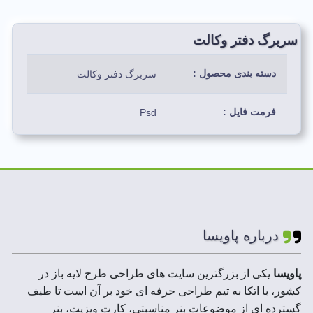
سربرگ دفتر وکالت
دسته بندی محصول :
سربرگ دفتر وکالت
فرمت فایل :
Psd
رنگ بندی استفاده شده
مشکی، زرد، آبی
:
لایه های فایل :
لایه باز
درباره پاویسا
ابعاد فایل ها :
A3,A4,A5
پاویسا
یکی از بزرگترین سایت های طراحی طرح لایه باز در
رزولوشن :
300 DPI
کشور، با اتکا به تیم طراحی حرفه ای خود بر آن است تا طیف
گسترده ای از موضوعات بنر مناسبتی، کارت ویزیت، بنر