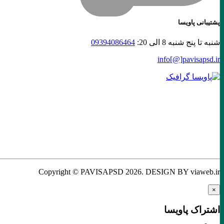
پشتیبانی پاویسا
شنبه تا پنج شنبه 8 الی 20:
09394086464
info[@]
pavisapsd
.ir
Copyright © PAVISAPSD
2026
. DESIGN BY viaweb.ir
×
اشتراک پاویسا