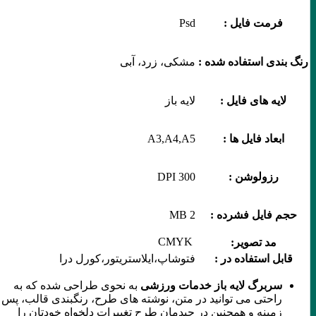
فرمت فایل :
Psd
رنگ بندی استفاده شده :
مشکی، زرد، آبی
لایه های فایل :
لایه باز
ابعاد فایل ها :
A3,A4,A5
رزولوشن :
300 DPI
حجم فایل فشرده :
2 MB
CMYK
مد تصویر:
قابل استفاده در :
فتوشاپ،ایلاستریتور،کورل درا
سربرگ لایه باز خدمات ورزشی
به نحوی طراحی شده که به
راحتی می توانید در متن، نوشته های طرح، رنگبندی قالب، پس
زمینه و همچنین در چیدمان طرح تغییرات دلخواه خودتان را