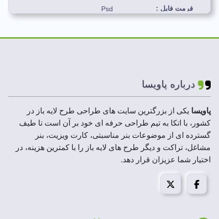
فرمت فایل :
Psd
رنگ بندی استفاده شده
مشکی، زرد، آبی
:
لایه های فایل :
لایه باز
درباره پاویسا
ابعاد فایل ها :
A3,A4,A5
پاویسا
یکی از بزرگترین سایت های طراحی طرح لایه باز در
کشور، با اتکا به تیم طراحی حرفه ای خود بر آن است تا طیف
رزولوشن :
300 DPI
گسترده ای از موضوعات بنر مناسبتی، کارت ویزیت، بنر
مشاغل، تراکت و دیگر طرح های لایه باز را با کمترین هزینه، در
حجم فایل فشرده :
2 MB
اختیار شما عزیزان قرار دهد.
مد تصویر:
CMYK
قابل استفاده در :
فتوشاپ،ایلاستریتور،کورل درا