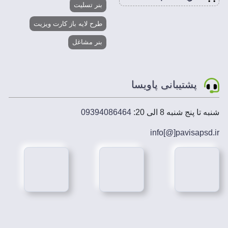
بنر تسلیت
طرح لایه باز کارت ویزیت
بنر مشاغل
پشتیبانی پاویسا
شنبه تا پنج شنبه 8 الی 20:
09394086464
info[@]
pavisapsd
.ir