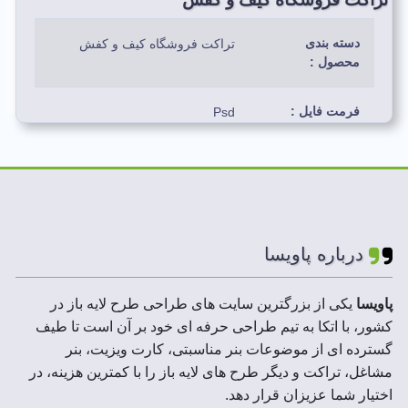
دسته بندی
تراکت فروشگاه کیف و کفش
محصول :
فرمت فایل :
Psd
رنگ بندی استفاده
قرمز،مشکی،قهوه
شده :
ای،نارنجی،سبز،آبی،بنفش
لایه های فایل :
لایه باز
درباره پاویسا
ابعاد فایل ها :
A5
پاویسا
یکی از بزرگترین سایت های طراحی طرح لایه باز در
کشور، با اتکا به تیم طراحی حرفه ای خود بر آن است تا طیف
رزولوشن :
300 DPI
گسترده ای از موضوعات بنر مناسبتی، کارت ویزیت، بنر
مشاغل، تراکت و دیگر طرح های لایه باز را با کمترین هزینه، در
حجم فایل فشرده
2 تا 50 MB
اختیار شما عزیزان قرار دهد.
: