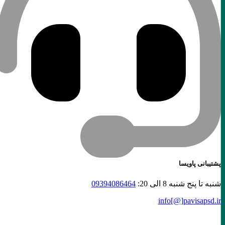
پشتیبانی پاویسا
شنبه تا پنج شنبه 8 الی 20:
09394086464
info[@]
pavisapsd
.ir