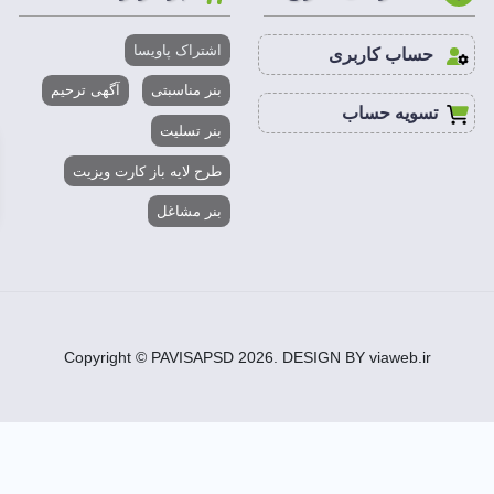
A5,A3,A4
اشتراک پاویسا
حساب کاربری
300 DPI
بنر مناسبتی
آگهی ترحیم
تسویه حساب
بنر تسلیت
2 تا 50 MB
طرح لایه باز کارت ویزیت
CMYK
بنر مشاغل
فتوشاپ،ایلاستریتور،کورل درا
تا به جمع تجاری، مذهبی و سیاسی شما ملحق شوند.
ا از انواع محصولات یا خدمات شما استفاده نموده یا در تجمعات شما ش
Copyright © PAVISAPSD
2026
. DESIGN BY viaweb.ir
یه شده در پاویسا بهره مند شوید.
مذهبی و سیاسی مجموعه خود باشید.
 بر دانلود تراکت سوپر مارکت به تمام فایل های پاویسا دسترسی داشته ب
 با رایانه خانگی ویرایش کرد.