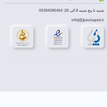
شنبه تا پنج شنبه 8 الی 20:
09394086464
info[@]
pavisapsd
.ir
رکت کنند.
اشید.