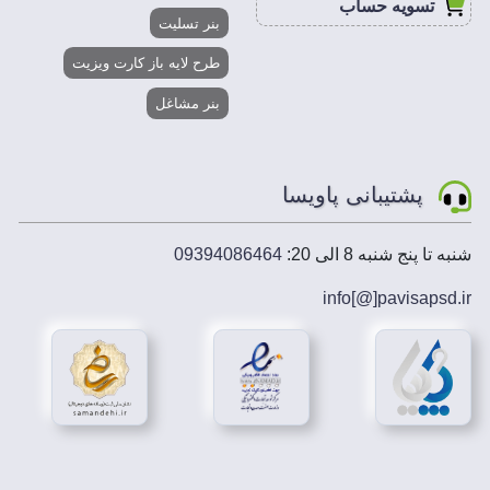
تسویه حساب
بنر تسلیت
طرح لایه باز کارت ویزیت
بنر مشاغل
پشتیبانی پاویسا
شنبه تا پنج شنبه 8 الی 20:
09394086464
info[@]
pavisapsd
.ir