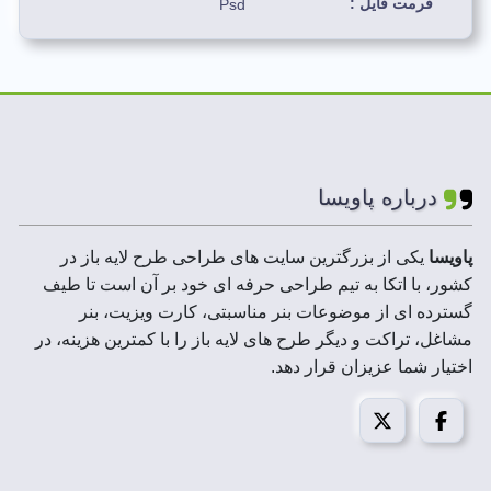
فرمت فایل :
Psd
رنگ بندی استفاده شده
سیاه، سفید، طوسی
:
لایه های فایل :
لایه باز
درباره پاویسا
ابعاد فایل ها :
A3,A4,A5
پاویسا
یکی از بزرگترین سایت های طراحی طرح لایه باز در
رزولوشن :
300 DPI
کشور، با اتکا به تیم طراحی حرفه ای خود بر آن است تا طیف
گسترده ای از موضوعات بنر مناسبتی، کارت ویزیت، بنر
حجم فایل فشرده :
2 تا 50 MB
مشاغل، تراکت و دیگر طرح های لایه باز را با کمترین هزینه، در
اختیار شما عزیزان قرار دهد.
مد تصویر:
CMYK
قابل استفاده در :
فتوشاپ،ایلاستریتور،کورل
درا