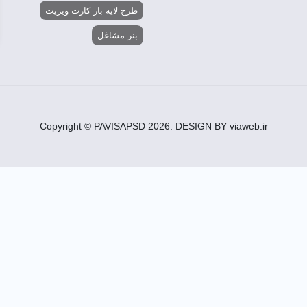
طرح لایه باز کارت ویزیت
CMYK
بنر مشاغل
فتوشاپ،ایلاستریتور،کورل درا
د، بی نظیر، از سایت پاویسا.
ه هدف اطلاع رسانی شما.
Copyright © PAVISAPSD
2026
. DESIGN BY viaweb.ir
سی مخاطب.
نتخاب شده.
بوده و قابل ریسایز است.
رین ها استفاده کنید!
اویسا، از بهترین ها استفاده کنید!
 ارتباطی.
هدف گذاری مخاطب و رساندن اطلاعات ارتباطی.