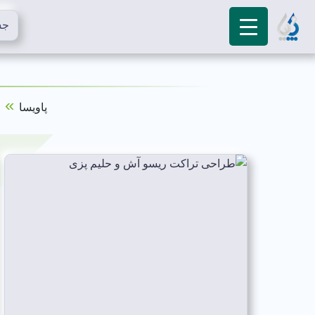
»
پاویسا