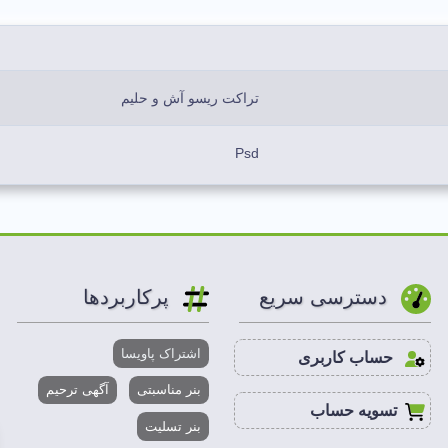
تراکت ریسو آش و حلیم
Psd
سیاه، سفید، طوسی
لایه باز
دسترسی سریع
پرکاربردها
A3,A4,A5
اشتراک پاویسا
حساب کاربری
300 DPI
بنر مناسبتی
آگهی ترحیم
تسویه حساب
بنر تسلیت
2 تا 50 MB