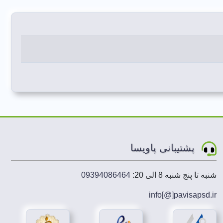
پشتیبانی پاویسا
شنبه تا پنج شنبه 8 الی 20:
09394086464
info[@]
pavisapsd
.ir