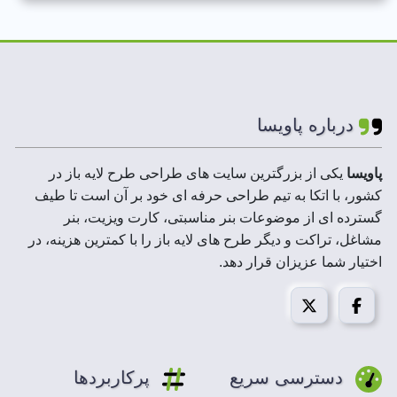
رنگ بندی استفاده شده:
زرد،قرمز،آبی،بنفش،طوسی
لایه های فایل :
لایه باز
ابعاد فایل :
A3,A4,A5
درباره پاویسا
رزولوشن :
300 DPI
پاویسا
یکی از بزرگترین سایت های طراحی طرح لایه باز در
کشور، با اتکا به تیم طراحی حرفه ای خود بر آن است تا طیف
حجم فایل فشرده :
20 تا 50 MB
گسترده ای از موضوعات بنر مناسبتی، کارت ویزیت، بنر
مشاغل، تراکت و دیگر طرح های لایه باز را با کمترین هزینه، در
مد تصویر:
CMYK
اختیار شما عزیزان قرار دهد.
قابل استفاده در :
فتوشاپ،ایلاستریتور،کورل درا
با تهیه
تراکت تعویض روغنی
پاویسا، از کیفیت بالا، قیمت
دسترسی سریع
پرکاربردها
های رقابتی و آفرهای ویژه ما بهره مند شوید.