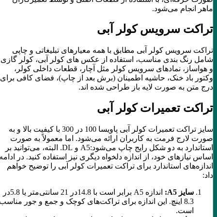
ماهر انجام می‌شود.
تراکت سرویس کولر آبی
تراکت سرویس کولر آبی مطابق با همه معیارهای تبلیغاتی و چاپی
شامل رنگ بندی مناسب، استفاده از عکس های کولر آبی، کولر گازی
و هواساز، نمادهای سرویس کولر مثل آچار، قطعات داخلی کولر،
وکتور باد خنک، حاشیه اطمینان (برش بعد از چاپ)، فضای کافی برای
درج متن به صورت لایه باز طراحی شده اند.
تراکت تعمیرات کولر آبی
سایز تراکت تعمیرات کولر آبی پاویسا 100 در 300 با کیفیت بالا و به
صورت لارج فرمت به کاربران ارائه می‌شود. اما معمولاً به صورت
استاندارد به دو شکل رایج چاپ می‌شود:A5 و DL. البته، می‌توانید بر
اساس نیازهای خود، از اندازه دلخواه دیگری نیز استفاده کنید. در ادامه،
اندازه‌های استاندارد برای تراکت تعمیرات کولر آبی را توضیح خواهم
داد:
سایز A5:
اندازه A5 برابر است با 14.8در 21 سانتی‌متر یا 5.8در
8.3 اینچ. این اندازه برای تراکت‌های کوچک و جمع و جور مناسب
است.