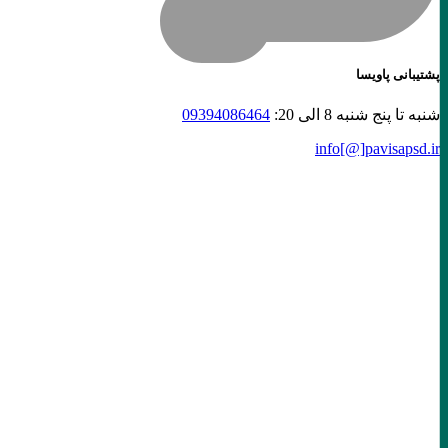
پشتیبانی پاویسا
شنبه تا پنج شنبه 8 الی 20:
09394086464
info[@]
pavisapsd
.ir