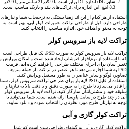
سایز DL:
اندازه DL برابر است با 9.9در21 سانتی‌متر یا 3.9در
8.3 اینچ. این اندازه برای تراکت‌های بلند و باریک مناسب است.
استفاده از هر کدام از این اندازه‌ها بستگی به ترجیحات شما و نیازهای
طراحی دارد. قبل از طراحی تراکت تعمیرات کولر آبی، بهتر است به
توجه به محتوا و اهداف خود، اندازه مناسب را انتخاب کنید.
تراکت لایه باز سرویس کولر
تراکت لایه باز سرویس کولر به صورت PSD، یک فایل طراحی است
که با استفاده از نرم‌افزار فتوشاپ ایجاد شده است و امکان ویرایش و
تغییر آسان برای اجزای مختلف طراحی را فراهم کرده ایم. فرمت
PSD به شما اجازه می‌دهد تا هر عنصر در تراکت، از جمله متن‌ها،
تصاویر، لوگو و سایر عناصر را به طور مستقل ویرایش کنید.
استفاده از فایل PSD لایه باز برای طراحی تراکت سرویس کولر، شما
را قادر می‌سازد تا طرح را به صورت دقیق و با دقت بالا به نیازها و
سلیقه خود و مشتریانتان سازگار کنید. تراکت لایه باز سرویس کولر
آبی در چند طرح در سایت پاویسا ارائه شده است. شما می‌توانید با
توجه به نیازتان طرح مورد نظرتان را انتخاب نموده و دانلود نمایید.
تراکت کولر گازی و آبی
تراکت کولر گازی و آبی به گونه‌ای طراحی شده است که شما