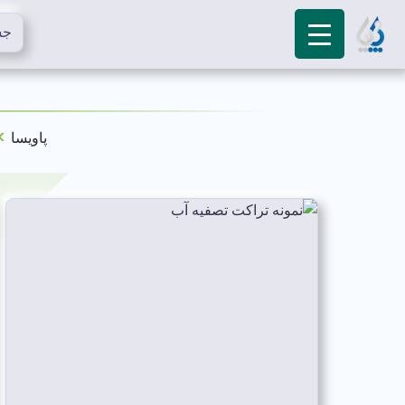
»
پاویسا