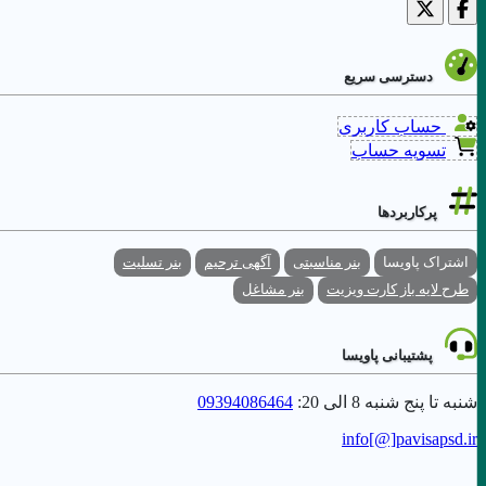
دسترسی سریع
حساب کاربری
تسویه حساب
پرکاربردها
اشتراک پاویسا
بنر مناسبتی
آگهی ترحیم
بنر تسلیت
طرح لایه باز کارت ویزیت
بنر مشاغل
پشتیبانی پاویسا
شنبه تا پنج شنبه 8 الی 20:
09394086464
info[@]
pavisapsd
.ir