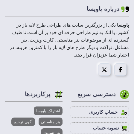
درباره پاویسا
لایه های
لایه باز
فایل :
پاویسا
یکی از بزرگترین سایت های طراحی طرح لایه باز در
کشور، با اتکا به تیم طراحی حرفه ای خود بر آن است تا طیف
ابعاد فایل :
A3,A4,A5
گسترده ای از موضوعات بنر مناسبتی، کارت ویزیت، بنر
مشاغل، تراکت و دیگر طرح های لایه باز را با کمترین هزینه، در
رزولوشن :
300 DPI
اختیار شما عزیزان قرار دهد.
حجم فایل
20 تا 50 MB
فشرده :
مد تصویر:
CMYK
دسترسی سریع
پرکاربردها
قابل
فتوشاپ،ایلاستریتور،کورل درا
اشتراک پاویسا
حساب کاربری
استفاده در :
بنر مناسبتی
آگهی ترحیم
تسویه حساب
پاویسا با به کارگیری بهترین طرح، نقش و تصاویر در
بنر تسلیت