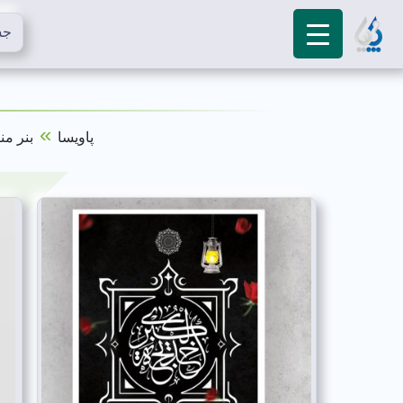
»
پاویسا
بنر من