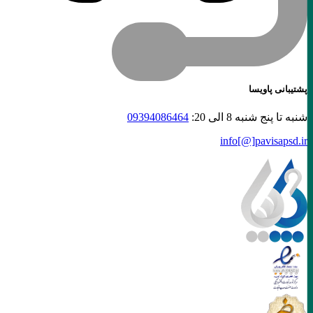
پشتیبانی پاویسا
شنبه تا پنج شنبه 8 الی 20:
09394086464
info[@]
pavisapsd
.ir