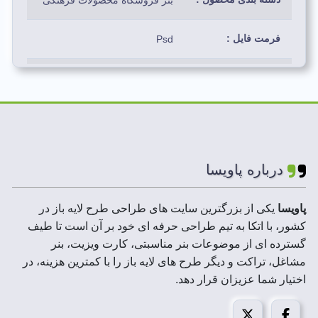
بنر فروشگاه محصولات فرهنگی
فرمت فایل :
Psd
رنگ بندی استفاده
آبی،سبز،سفید،بنفش، طلایی،
شده:
مشکی
لایه های فایل :
لایه باز
درباره پاویسا
ابعاد فایل :
100*300 سانتیمتر
پاویسا
یکی از بزرگترین سایت های طراحی طرح لایه باز در
رزولوشن :
300 DPI
کشور، با اتکا به تیم طراحی حرفه ای خود بر آن است تا طیف
گسترده ای از موضوعات بنر مناسبتی، کارت ویزیت، بنر
حجم فایل فشرده :
20 تا 200 MB
مشاغل، تراکت و دیگر طرح های لایه باز را با کمترین هزینه، در
اختیار شما عزیزان قرار دهد.
مد تصویر:
CMYK