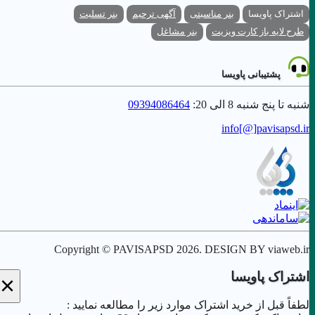
اشتراک پاویسا
بنر مناسبتی
آگهی ترحیم
بنر تسلیت
طرح لایه باز کارت ویزیت
بنر مشاغل
پشتیبانی پاویسا
شنبه تا پنج شنبه 8 الی 20:
09394086464
info[@]
pavisapsd
.ir
Copyright © PAVISAPSD
2026
. DESIGN BY viaweb.ir
اشتراک پاویسا
×
لطفاً قبل از خرید اشتراک موارد زیر را مطالعه نمایید :