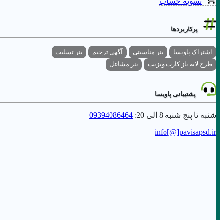
تسویه حساب
پرکاربردها
اشتراک پاویسا
بنر مناسبتی
آگهی ترحیم
بنر تسلیت
طرح لایه باز کارت ویزیت
بنر مشاغل
پشتیبانی پاویسا
شنبه تا پنج شنبه 8 الی 20:
09394086464
info[@]
pavisapsd
.ir