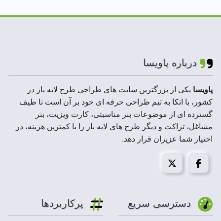
شده:
سفید
لایه های فایل :
لایه باز
ابعاد فایل :
100*300 سانتیمتر
درباره پاویسا
رزولوشن :
300 DPI
پاویسا
یکی از بزرگترین سایت های طراحی طرح لایه باز در
کشور، با اتکا به تیم طراحی حرفه ای خود بر آن است تا طیف
حجم فایل فشرده :
20 تا 200 MB
گسترده ای از موضوعات بنر مناسبتی، کارت ویزیت، بنر
مشاغل، تراکت و دیگر طرح های لایه باز را با کمترین هزینه، در
مد تصویر:
CMYK
اختیار شما عزیزان قرار دهد.
قابل استفاده در :
فتوشاپ،ایلاستریتور،کورل درا
پاویسا ارایه دهنده انواع طرح
بنر تسلیت
و
اعلامیه ترحیم
دسترسی سریع
پرکاربردها
لایه باز با تنوع زیاد در طراحی و پوشش سلایق مختلف.
بنر ایستاده تسلیت
یکی از موثرترین روش های اطلاع