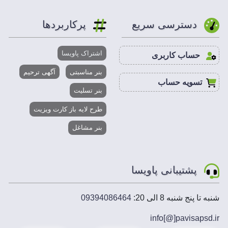
دسترسی سریع
پرکاربردها
اشتراک پاویسا
حساب کاربری
بنر مناسبتی
آگهی ترحیم
تسویه حساب
بنر تسلیت
طرح لایه باز کارت ویزیت
بنر مشاغل
پشتیبانی پاویسا
شنبه تا پنج شنبه 8 الی 20:
09394086464
info[@]
pavisapsd
.ir