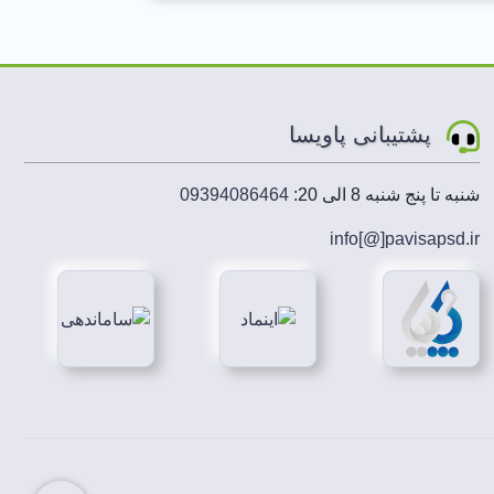
پشتیبانی پاویسا
شنبه تا پنج شنبه 8 الی 20:
09394086464
info[@]
pavisapsd
.ir