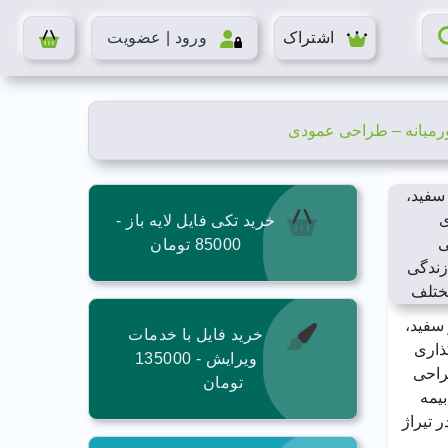
اشتراک
ورود | عضویت
ورمیانه – طراحی عمودی
خرید تکی فایل لایه باز -
85000 تومان
سفید،
خرید فایل با خدمات
ذاری
ویرایش - 135000
راحی
تومان
یمه
در تیراژ