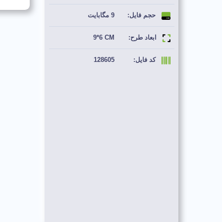
حجم فایل:
9 مگابایت
ابعاد طرح:
9*6 CM
کد فایل:
128605