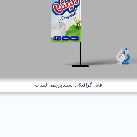
فایل گرافیکی استند پرچمی لبنیات