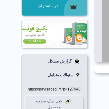
تهیه اشتراک
گزارش مشکل
سئوالات متداول
https://pavisapsd.ir/?p=127948
کپی لینک صفحه
محصول