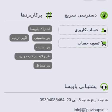
دسترسی سریع
پرکاربردها
اشتراک پاویسا
حساب کاربری
بنر مناسبتی
آگهی ترحیم
تسویه حساب
بنر تسلیت
طرح لایه باز کارت ویزیت
بنر مشاغل
پشتیبانی پاویسا
شنبه تا پنج شنبه 8 الی 20:
09394086464
info[@]
pavisapsd
.ir