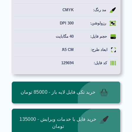
مد رنگ:
CMYK
رزولوشن:
300 DPI
حجم فایل:
40 مگابایت
ابعاد طرح:
ََA5 CM
کد فایل:
129694
خرید تکی فایل لایه باز - 85000 تومان
خرید فایل با خدمات ویرایش - 135000
تومان