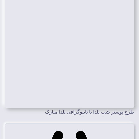
طرح پوستر شب یلدا با تایپوگرافی یلدا مبارک