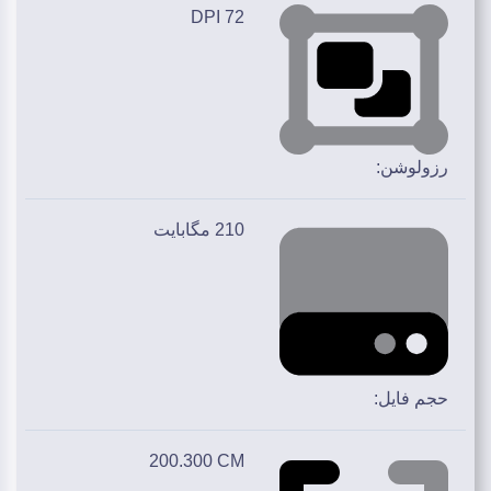
72 DPI
رزولوشن:
210 مگابایت
حجم فایل:
200.300 CM