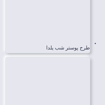
طرح پوستر شب یلدا