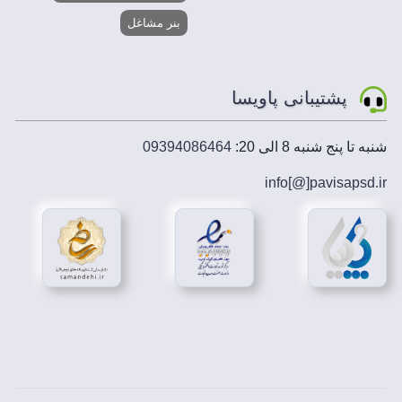
بنر مشاغل
پشتیبانی پاویسا
شنبه تا پنج شنبه 8 الی 20:
09394086464
info[@]
pavisapsd
.ir