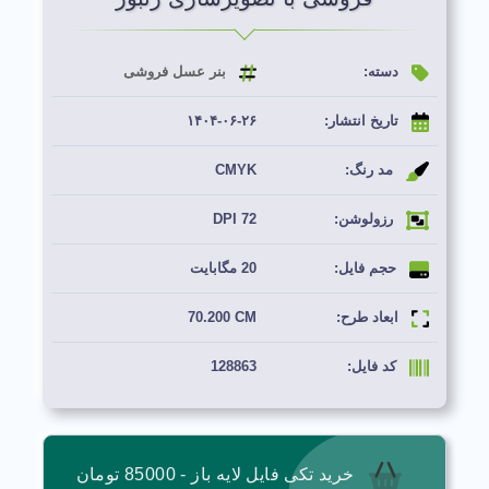
دسته:
بنر عسل فروشی
تاریخ انتشار:
۱۴۰۴-۰۶-۲۶
مد رنگ:
CMYK
رزولوشن:
72 DPI
حجم فایل:
20 مگابایت
ابعاد طرح:
70.200 CM
کد فایل:
128863
خرید تکی فایل لایه باز - 85000 تومان